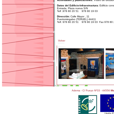
Actividades y publicaciones:
Vídeo de difusión
Datos del Edificio-Infraestructura:
Edificio cons
Entrada, Plaza nueva S/N
Telf .978 80 20 51 978 80 19 03
Dirección:
Calle Mayor , 11
Puertomingalvo (TERUEL) 44411
Telf. 978 80 20 51 978 80 19 03 Fax 978 80 
Volver
Adema - C/ Pueyo Nº33 - 44556
Mo
Unión 