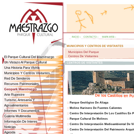
INICIO
::
CONTACTO
::
MAPA WEB
::
MUNICIPIOS Y CENTROS DE VISITANTES
Municipios Del Parque
Centros De Visitantes
El Parque Cultural Del Maestrazgo
Un Vistazo Al Parque Cultural
CENTROS DE VISITANTES
Una Historia Para Vivirla
Municipios Y Centros Visitantes
Red De Senderos
Recursos Patrimoniales
Geopark Maestrazgo
Arte Rupestre
Turismo, Artesanía Y
::
Parque Geológico De Aliaga
Agroalimentarios
::
Molino Harinero De Fuentes Calientes
Informes Y Documentos
::
Centro De Interpretación De Los Castillos En 
Galeria Multimedia
::
Parque Cultural De Molinos
Información De Interes
::
Centro De Interpretación Medioambiental De Vi
Noticias
::
Centro De Interpretación Del Patrimonio Arqui
Agenda