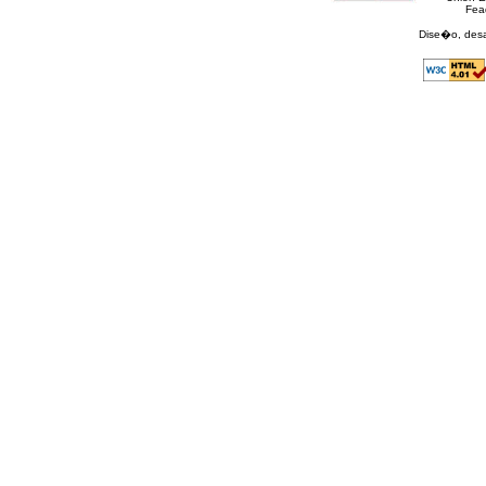
Fea
Dise�o, desa