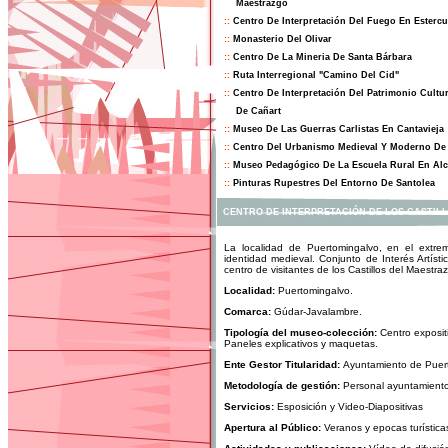
Maestrazgo
::
Centro De Interpretación Del Fuego En Estercu
::
Monasterio Del Olivar
::
Centro De La Mineria De Santa Bárbara
::
Ruta Interregional "Camino Del Cid"
::
Centro De Interpretación Del Patrimonio Cultu
De Cañart
::
Museo De Las Guerras Carlistas En Cantavieja
::
Centro Del Urbanismo Medieval Y Moderno De
::
Museo Pedagógico De La Escuela Rural En Alc
::
Pinturas Rupestres Del Entorno De Santolea
CENTRO DE INTERPRETACIÓN DE LOS CASTIL
La localidad de Puertomingalvo, en el extre
identidad medieval. Conjunto de Interés Artíst
centro de visitantes de los Castillos del Maestra
Localidad:
Puertomingalvo.
Comarca:
Gúdar-Javalambre.
Tipología del museo-colección:
Centro expositi
Paneles explicativos y maquetas.
Ente Gestor
Titularidad:
Ayuntamiento de Puer
Metodología de gestión:
Personal ayuntamiento
Servicios:
Esposición y Video-Diapositivas
Apertura al Público:
Veranos y epocas turística