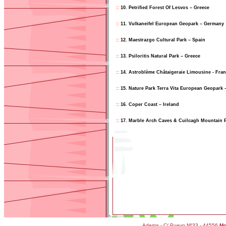
::
10. Petrified Forest Of Lesvos – Greece
::
11. Vulkaneifel European Geopark – Germany
::
12. Maestrazgo Cultural Park – Spain
::
13. Psiloritis Natural Park – Greece
::
14. Astroblème Châtaigeraie Limousine - Fra
::
15. Nature Park Terra Vita European Geopark
::
16. Coper Coast – Ireland
::
17. Marble Arch Caves & Cuilcagh Mountain P
Adema - C/ Pueyo Nº33 - 44556
Mo