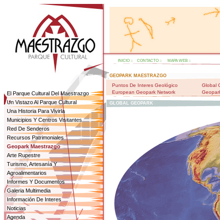
INICIO
::
CONTACTO
::
MAPA WEB
::
GEOPARK MAESTRAZGO
Puntos De Interes Geológico
Global 
European Geopark Network
Geopar
El Parque Cultural Del Maestrazgo
Un Vistazo Al Parque Cultural
GLOBAL GEOPARK
Una Historia Para Vivirla
Municipios Y Centros Visitantes
Red De Senderos
Recursos Patrimoniales
Geopark Maestrazgo
Arte Rupestre
Turismo, Artesanía Y
Agroalimentarios
Informes Y Documentos
Galeria Multimedia
Información De Interes
Noticias
Agenda