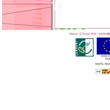
Adema - C/ Pueyo Nº33 - 44556
Mo
Unión 
Fea
Diseño, desa