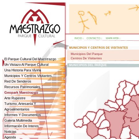
INICIO
::
CONTACTO
::
MAPA WEB
::
MUNICIPIOS Y CENTROS DE VISITANTES
Municipios Del Parque
Centros De Visitantes
El Parque Cultural Del Maestrazgo
Un Vistazo Al Parque Cultural
MUNICIPIOS DEL PARQUE
Una Historia Para Vivirla
Municipios Y Centros Visitantes
Red De Senderos
Recursos Patrimoniales
Geopark Maestrazgo
Arte Rupestre
Turismo, Artesanía Y
Agroalimentarios
Informes Y Documentos
Galeria Multimedia
Información De Interes
Noticias
Agenda