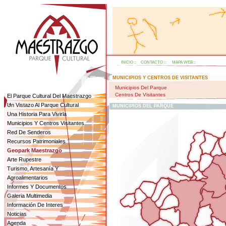
INICIO
::
CONTACTO
::
MAPA WEB
::
MUNICIPIOS Y CENTROS DE VISITANTES
Municipios Del Parque
Centros De Visitantes
El Parque Cultural Del Maestrazgo
Un Vistazo Al Parque Cultural
MUNICIPIOS DEL PARQUE
Una Historia Para Vivirla
Municipios Y Centros Visitantes
Red De Senderos
Recursos Patrimoniales
Geopark Maestrazgo
Arte Rupestre
Turismo, Artesanía Y
Agroalimentarios
Informes Y Documentos
Galeria Multimedia
Información De Interes
Noticias
Agenda