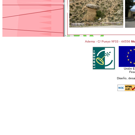
Adema - C/ Pueyo Nº33 - 44556
Mo
Unión 
Fea
Diseño, desa