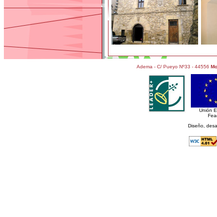
Adema - C/ Pueyo Nº33 - 44556
Mo
Unión 
Fea
Diseño, desa