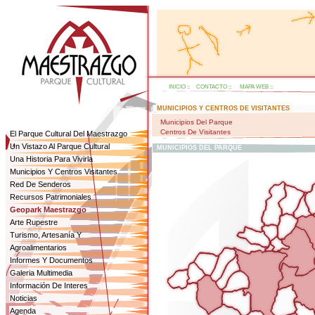
INICIO
::
CONTACTO
::
MAPA WEB
::
MUNICIPIOS Y CENTROS DE VISITANTES
Municipios Del Parque
Centros De Visitantes
El Parque Cultural Del Maestrazgo
Un Vistazo Al Parque Cultural
MUNICIPIOS DEL PARQUE
Una Historia Para Vivirla
Municipios Y Centros Visitantes
Red De Senderos
Recursos Patrimoniales
Geopark Maestrazgo
Arte Rupestre
Turismo, Artesanía Y
Agroalimentarios
Informes Y Documentos
Galeria Multimedia
Información De Interes
Noticias
Agenda